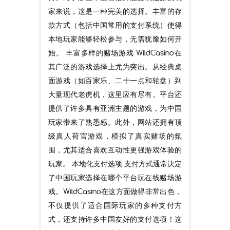
家来说，这是一种完美的选择。丰富的存
款方式（包括中国常用的支付系统）使得
本地玩家能够轻松参与，无需犹豫如何开
始。 丰富多样的赌场游戏 WildCasino在
其广泛的游戏选择上尤为突出。从经典桌
面游戏（如百家乐、二十一点和轮盘）到
大量现代老虎机，这里应有尽有。平台还
提供了许多具有亚洲主题的游戏，为中国
玩家带来了熟悉感。此外，网站还拥有顶
级真人荷官游戏，模拟了真实赌场的氛
围，尤其适合喜欢互动性更强游戏体验的
玩家。 本地化支付选项 支付方式通常决定
了中国玩家选择在哪个平台玩在线赌场游
戏。WildCasino在这方面做得非常出色，
不仅提供了适合国际玩家的多种支付方
式，还支持许多中国友好的支付选项！这