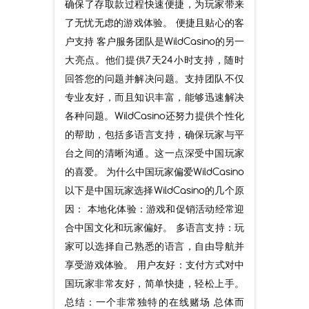
确保了存取款过程快速便捷，为玩家带来
了无忧无虑的游戏体验。 便捷且贴心的客
户支持 客户服务团队是WildCasino的另一
大亮点。他们提供7天24小时支持，随时
回答您的问题并解决问题。支持团队不仅
专业友好，而且知识丰富，能够迅速解决
各种问题。WildCasino还努力提供个性化
的帮助，包括多语言支持，确保玩家与平
台之间的清晰沟通。这一点深受中国玩家
的喜爱。 为什么中国玩家偏爱WildCasino
以下是中国玩家选择WildCasino的几个原
因： 本地化体验：游戏和促销活动经常迎
合中国文化和玩家偏好。 多语言支持：玩
家可以选择自己熟悉的语言，自由导航并
享受游戏体验。 用户友好：支付方式对中
国玩家非常友好，简单快捷，轻松上手。
总结：一个非常独特的在线赌场 总体而