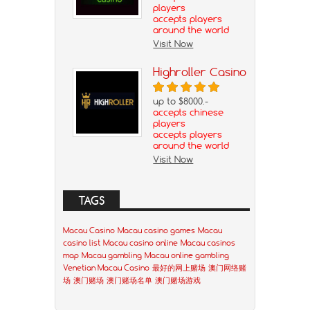
players
accepts players
around the world
Visit Now
Highroller Casino
up to $8000.-
accepts chinese
players
accepts players
around the world
Visit Now
TAGS
Macau Casino
Macau casino games
Macau
casino list
Macau casino online
Macau casinos
map
Macau gambling
Macau online gambling
Venetian Macau Casino
最好的网上赌场
澳门网络赌
场
澳门赌场
澳门赌场名单
澳门赌场游戏