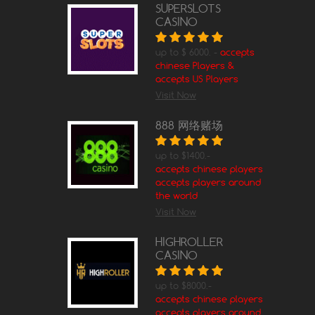
SUPERSLOTS
CASINO
up to $ 6000. -
accepts
chinese Players &
accepts US Players
Visit Now
888 网络赌场
up to $1400.-
accepts chinese players
accepts players around
the world
Visit Now
HIGHROLLER
CASINO
up to $8000.-
accepts chinese players
accepts players around